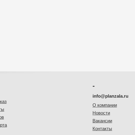
-
info@planzala.ru
каз
О компании
ты
Новости
ов
Вакансии
рта
Контакты